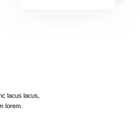
nc lacus lacus,
im lorem.