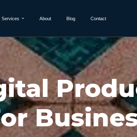
Services
About
Blog
Contact
gital Produ
or Busine